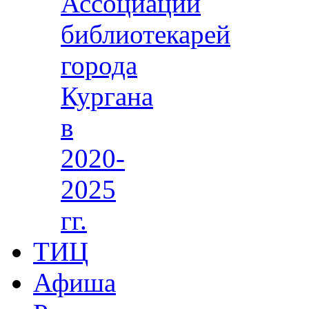
Ассоциации
библиотекарей
города
Кургана
в
2020-
2025
гг.
ТИЦ
Афиша