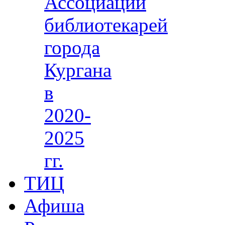
Ассоциации
библиотекарей
города
Кургана
в
2020-
2025
гг.
ТИЦ
Афиша