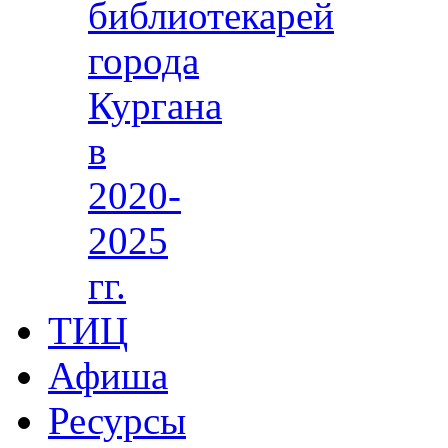
библиотекарей
города
Кургана
в
2020-
2025
гг.
ТИЦ
Афиша
Ресурсы