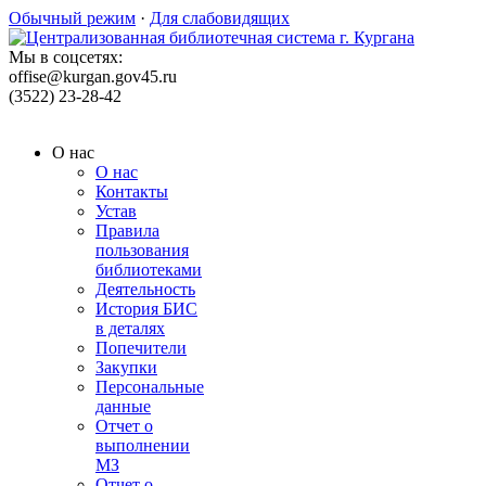
Обычный режим
·
Для слабовидящих
Мы в соцсетях:
offise@kurgan.gov45.ru
(3522) 23-28-42
О нас
О нас
Контакты
Устав
Правила
пользования
библиотеками
Деятельность
История БИС
в деталях
Попечители
Закупки
Персональные
данные
Отчет о
выполнении
МЗ
Отчет о