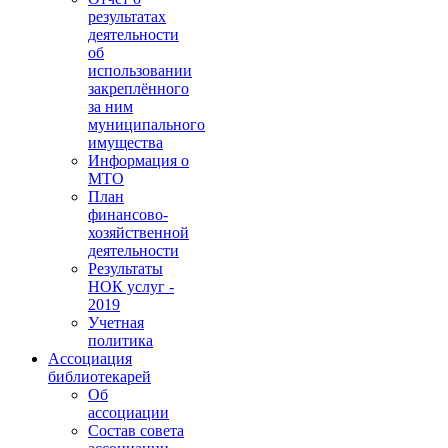
результатах
деятельности
об
использовании
закреплённого
за ним
муниципального
имущества
Информация о
МТО
План
финансово-
хозяйственной
деятельности
Результаты
НОК услуг -
2019
Учетная
политика
Ассоциация
библиотекарей
Об
ассоциации
Состав совета