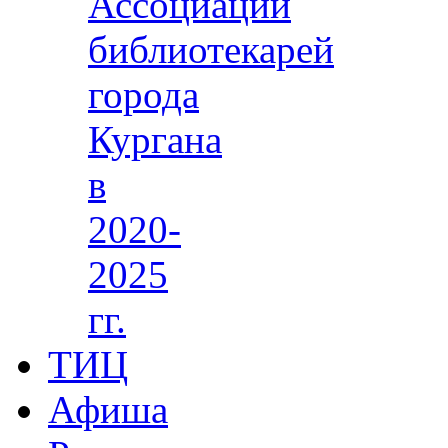
Ассоциации
библиотекарей
города
Кургана
в
2020-
2025
гг.
ТИЦ
Афиша