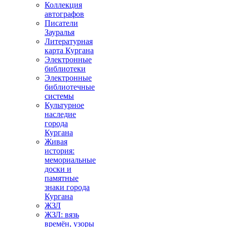
Коллекция
автографов
Писатели
Зауралья
Литературная
карта Кургана
Электронные
библиотеки
Электронные
библиотечные
системы
Культурное
наследие
города
Кургана
Живая
история:
мемориальные
доски и
памятные
знаки города
Кургана
ЖЗЛ
ЖЗЛ: вязь
времён, узоры