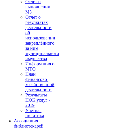
Отчет о
выполнении
МЗ
Отчет о
результатах
деятельности
об
использовании
закреплённого
за ним
муниципального
имущества
Информация о
МТО
План
финансово-
хозяйственной
деятельности
Результаты
НОК услуг -
2019
Учетная
политика
Ассоциация
библиотекарей