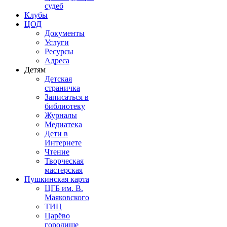
судеб
Клубы
ЦОД
Документы
Услуги
Ресурсы
Адреса
Детям
Детская
страничка
Записаться в
библиотеку
Журналы
Медиатека
Дети в
Интернете
Чтение
Творческая
мастерская
Пушкинская карта
ЦГБ им. В.
Маяковского
ТИЦ
Царёво
городище