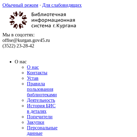
Обычный режим
·
Для слабовидящих
Мы в соцсетях:
offise@kurgan.gov45.ru
(3522) 23-28-42
О нас
О нас
Контакты
Устав
Правила
пользования
библиотеками
Деятельность
История БИС
в деталях
Попечители
Закупки
Персональные
данные