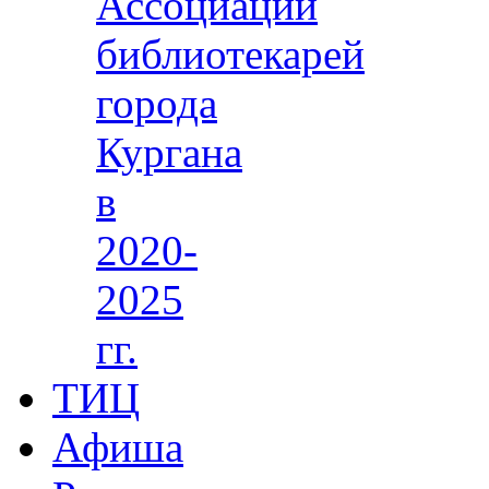
Ассоциации
библиотекарей
города
Кургана
в
2020-
2025
гг.
ТИЦ
Афиша