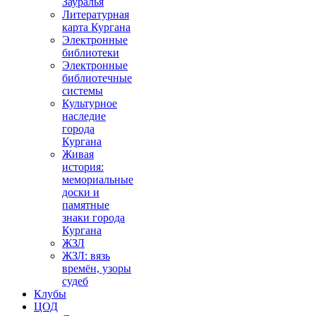
Зауралья
Литературная
карта Кургана
Электронные
библиотеки
Электронные
библиотечные
системы
Культурное
наследие
города
Кургана
Живая
история:
мемориальные
доски и
памятные
знаки города
Кургана
ЖЗЛ
ЖЗЛ: вязь
времён, узоры
судеб
Клубы
ЦОД