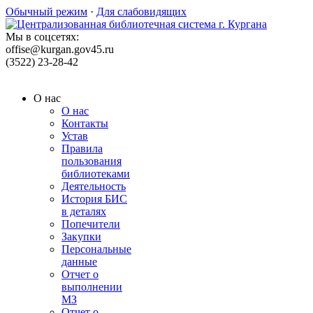
Обычный режим
·
Для слабовидящих
Мы в соцсетях:
offise@kurgan.gov45.ru
(3522) 23-28-42
О нас
О нас
Контакты
Устав
Правила
пользования
библиотеками
Деятельность
История БИС
в деталях
Попечители
Закупки
Персональные
данные
Отчет о
выполнении
МЗ
Отчет о