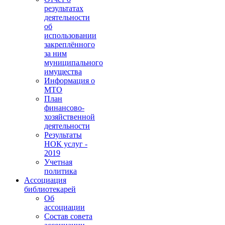
результатах
деятельности
об
использовании
закреплённого
за ним
муниципального
имущества
Информация о
МТО
План
финансово-
хозяйственной
деятельности
Результаты
НОК услуг -
2019
Учетная
политика
Ассоциация
библиотекарей
Об
ассоциации
Состав совета