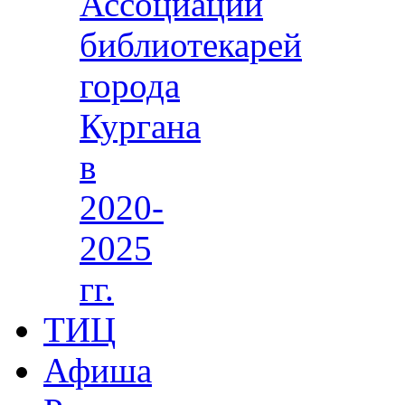
Ассоциации
библиотекарей
города
Кургана
в
2020-
2025
гг.
ТИЦ
Афиша