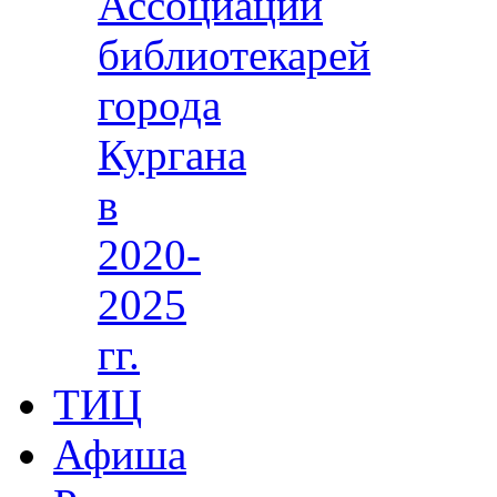
Ассоциации
библиотекарей
города
Кургана
в
2020-
2025
гг.
ТИЦ
Афиша