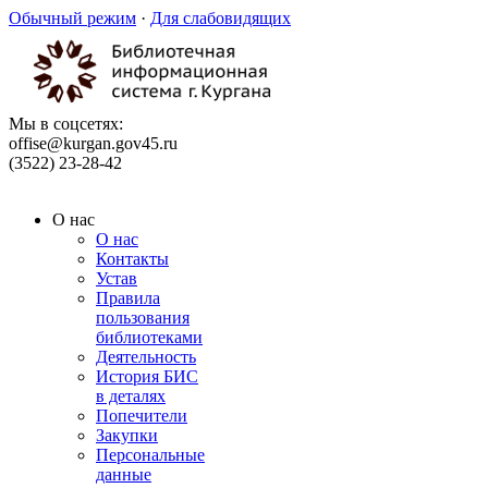
Обычный режим
·
Для слабовидящих
Мы в соцсетях:
offise@kurgan.gov45.ru
(3522) 23-28-42
О нас
О нас
Контакты
Устав
Правила
пользования
библиотеками
Деятельность
История БИС
в деталях
Попечители
Закупки
Персональные
данные