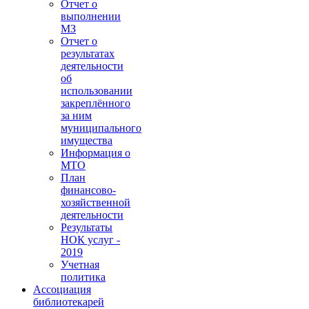
Отчет о
выполнении
МЗ
Отчет о
результатах
деятельности
об
использовании
закреплённого
за ним
муниципального
имущества
Информация о
МТО
План
финансово-
хозяйственной
деятельности
Результаты
НОК услуг -
2019
Учетная
политика
Ассоциация
библиотекарей