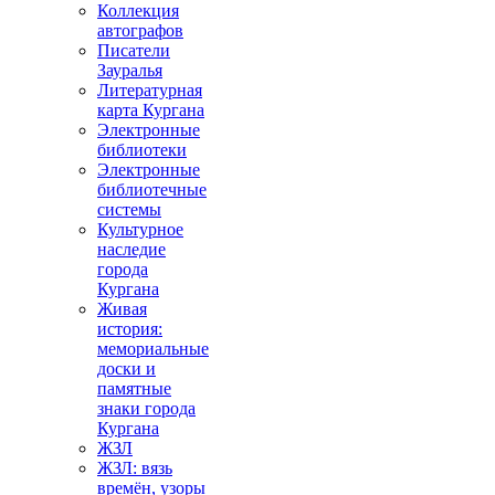
Коллекция
автографов
Писатели
Зауралья
Литературная
карта Кургана
Электронные
библиотеки
Электронные
библиотечные
системы
Культурное
наследие
города
Кургана
Живая
история:
мемориальные
доски и
памятные
знаки города
Кургана
ЖЗЛ
ЖЗЛ: вязь
времён, узоры