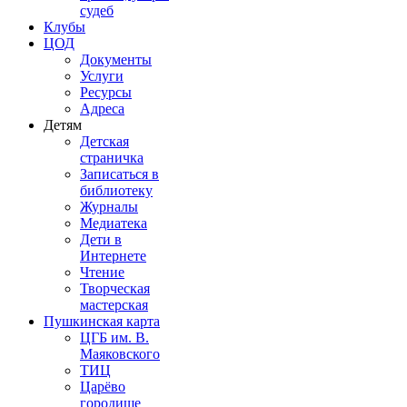
судеб
Клубы
ЦОД
Документы
Услуги
Ресурсы
Адреса
Детям
Детская
страничка
Записаться в
библиотеку
Журналы
Медиатека
Дети в
Интернете
Чтение
Творческая
мастерская
Пушкинская карта
ЦГБ им. В.
Маяковского
ТИЦ
Царёво
городище