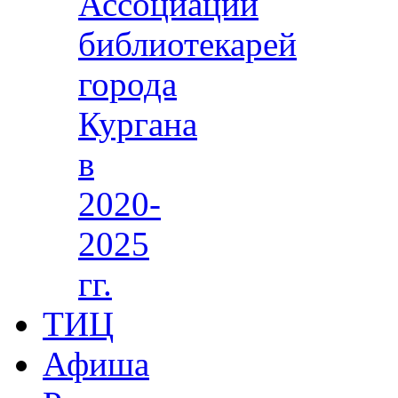
Ассоциации
библиотекарей
города
Кургана
в
2020-
2025
гг.
ТИЦ
Афиша