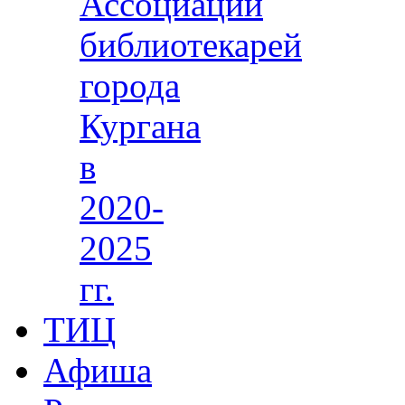
Ассоциации
библиотекарей
города
Кургана
в
2020-
2025
гг.
ТИЦ
Афиша