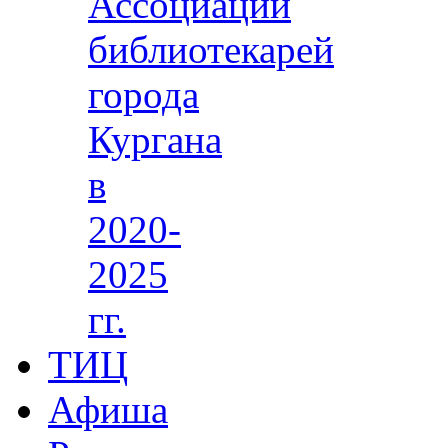
Ассоциации
библиотекарей
города
Кургана
в
2020-
2025
гг.
ТИЦ
Афиша