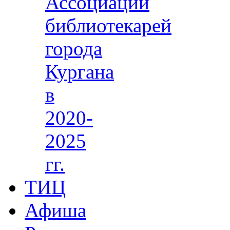
Ассоциации
библиотекарей
города
Кургана
в
2020-
2025
гг.
ТИЦ
Афиша