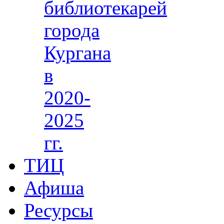
библиотекарей
города
Кургана
в
2020-
2025
гг.
ТИЦ
Афиша
Ресурсы