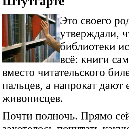
Штутгарте
Это своего ро
утверждали, ч
библиотеки ис
всё: книги са
вместо читательского бил
пальцев, а напрокат дают
живописцев.
Почти полночь. Прямо сей
захотелось почитать каку