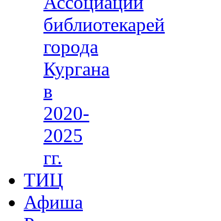
Ассоциации
библиотекарей
города
Кургана
в
2020-
2025
гг.
ТИЦ
Афиша