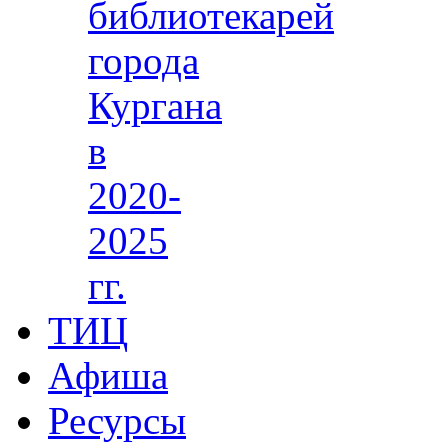
библиотекарей
города
Кургана
в
2020-
2025
гг.
ТИЦ
Афиша
Ресурсы