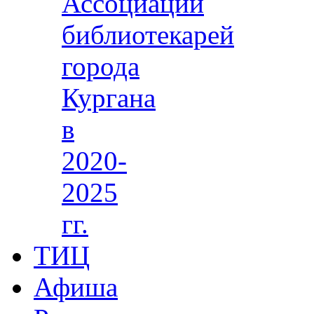
Ассоциации
библиотекарей
города
Кургана
в
2020-
2025
гг.
ТИЦ
Афиша