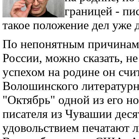
границей - пи
такое положение дел уже 
По непонятным причинам е
России, можно сказать, н
успехом на родине он счи
Волошинского литературн
"Октябрь" одной из его н
писателя из Чувашии дес
удовольствием печатают 