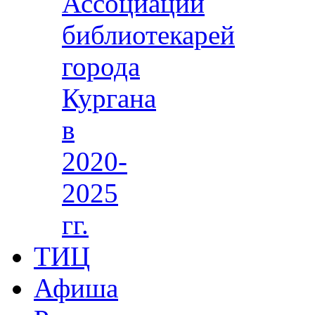
Ассоциации
библиотекарей
города
Кургана
в
2020-
2025
гг.
ТИЦ
Афиша