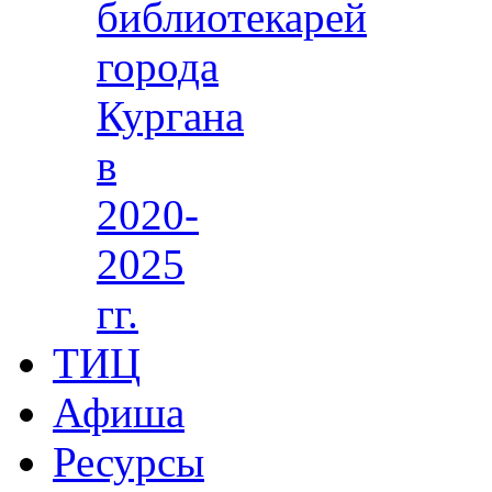
библиотекарей
города
Кургана
в
2020-
2025
гг.
ТИЦ
Афиша
Ресурсы