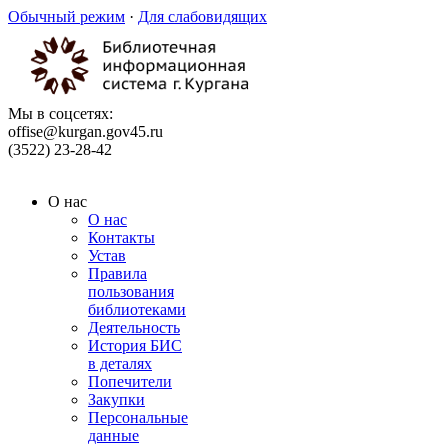
Обычный режим
·
Для слабовидящих
Мы в соцсетях:
offise@kurgan.gov45.ru
(3522) 23-28-42
О нас
О нас
Контакты
Устав
Правила
пользования
библиотеками
Деятельность
История БИС
в деталях
Попечители
Закупки
Персональные
данные