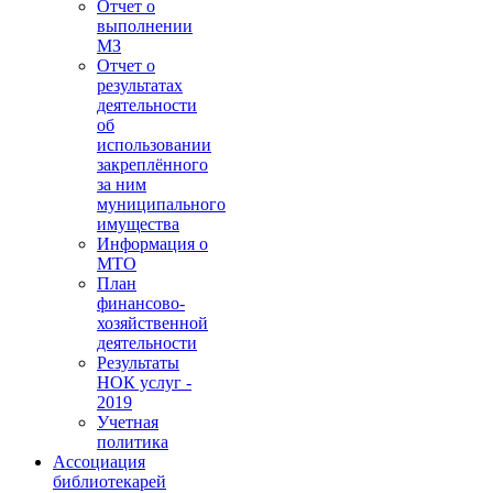
Отчет о
выполнении
МЗ
Отчет о
результатах
деятельности
об
использовании
закреплённого
за ним
муниципального
имущества
Информация о
МТО
План
финансово-
хозяйственной
деятельности
Результаты
НОК услуг -
2019
Учетная
политика
Ассоциация
библиотекарей