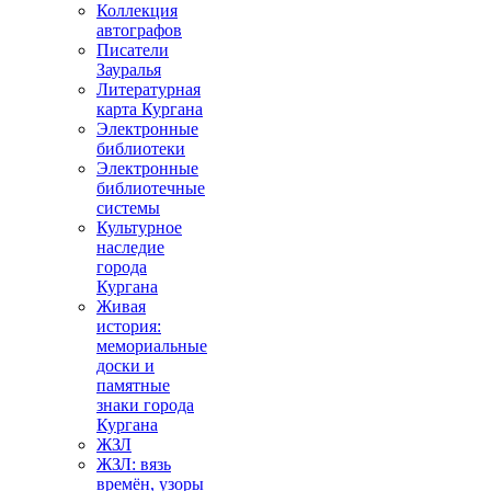
Коллекция
автографов
Писатели
Зауралья
Литературная
карта Кургана
Электронные
библиотеки
Электронные
библиотечные
системы
Культурное
наследие
города
Кургана
Живая
история:
мемориальные
доски и
памятные
знаки города
Кургана
ЖЗЛ
ЖЗЛ: вязь
времён, узоры