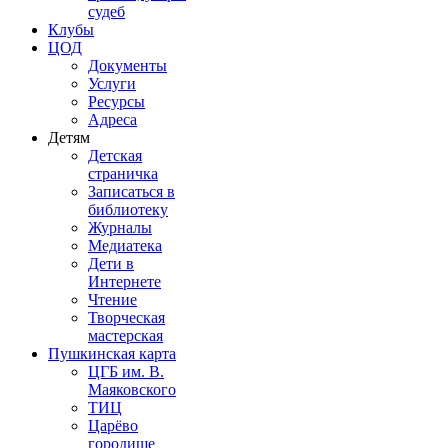
судеб
Клубы
ЦОД
Документы
Услуги
Ресурсы
Адреса
Детям
Детская
страничка
Записаться в
библиотеку
Журналы
Медиатека
Дети в
Интернете
Чтение
Творческая
мастерская
Пушкинская карта
ЦГБ им. В.
Маяковского
ТИЦ
Царёво
городище