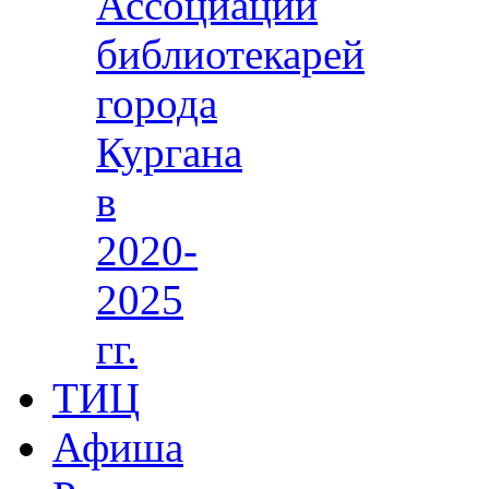
Ассоциации
библиотекарей
города
Кургана
в
2020-
2025
гг.
ТИЦ
Афиша