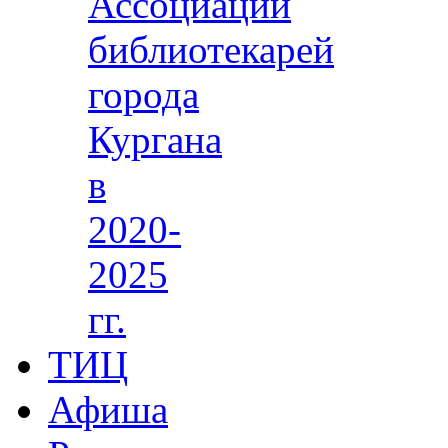
Ассоциации
библиотекарей
города
Кургана
в
2020-
2025
гг.
ТИЦ
Афиша