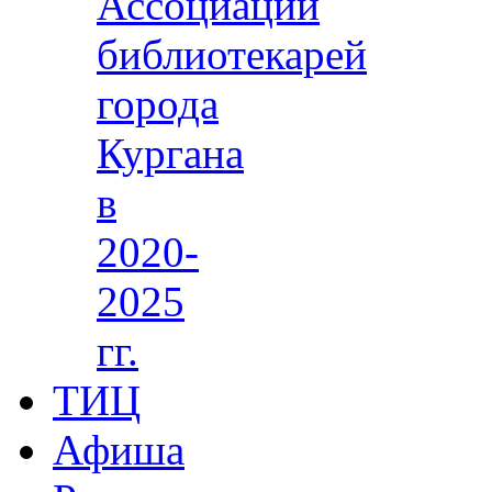
Ассоциации
библиотекарей
города
Кургана
в
2020-
2025
гг.
ТИЦ
Афиша