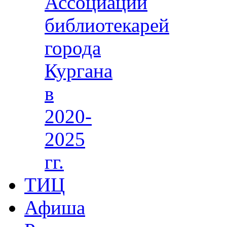
Ассоциации
библиотекарей
города
Кургана
в
2020-
2025
гг.
ТИЦ
Афиша