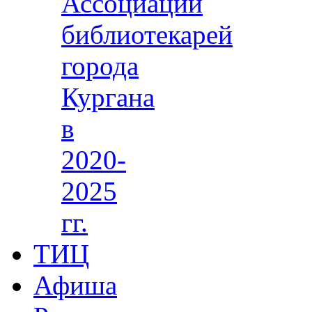
Ассоциации
библиотекарей
города
Кургана
в
2020-
2025
гг.
ТИЦ
Афиша