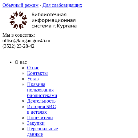
Обычный режим
·
Для слабовидящих
Мы в соцсетях:
offise@kurgan.gov45.ru
(3522) 23-28-42
О нас
О нас
Контакты
Устав
Правила
пользования
библиотеками
Деятельность
История БИС
в деталях
Попечители
Закупки
Персональные
данные