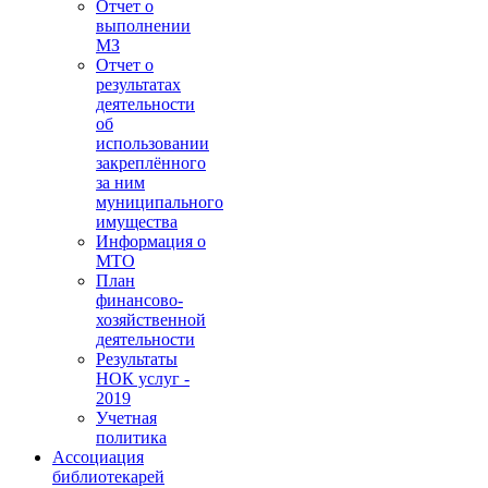
Отчет о
выполнении
МЗ
Отчет о
результатах
деятельности
об
использовании
закреплённого
за ним
муниципального
имущества
Информация о
МТО
План
финансово-
хозяйственной
деятельности
Результаты
НОК услуг -
2019
Учетная
политика
Ассоциация
библиотекарей