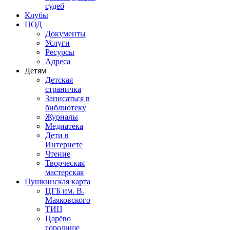
судеб
Клубы
ЦОД
Документы
Услуги
Ресурсы
Адреса
Детям
Детская
страничка
Записаться в
библиотеку
Журналы
Медиатека
Дети в
Интернете
Чтение
Творческая
мастерская
Пушкинская карта
ЦГБ им. В.
Маяковского
ТИЦ
Царёво
городище