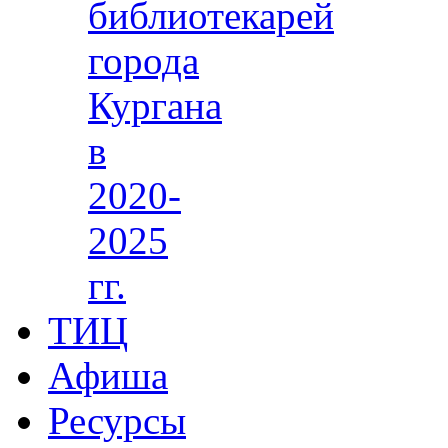
библиотекарей
города
Кургана
в
2020-
2025
гг.
ТИЦ
Афиша
Ресурсы