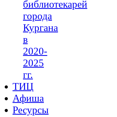
библиотекарей
города
Кургана
в
2020-
2025
гг.
ТИЦ
Афиша
Ресурсы