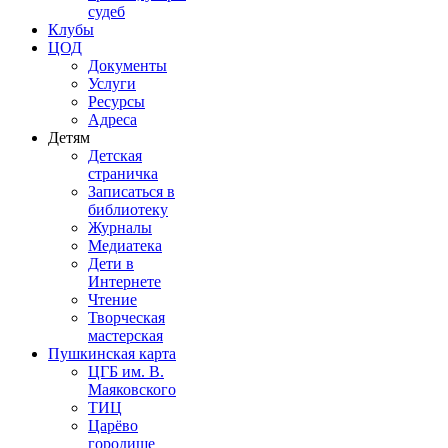
судеб
Клубы
ЦОД
Документы
Услуги
Ресурсы
Адреса
Детям
Детская
страничка
Записаться в
библиотеку
Журналы
Медиатека
Дети в
Интернете
Чтение
Творческая
мастерская
Пушкинская карта
ЦГБ им. В.
Маяковского
ТИЦ
Царёво
городище