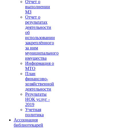
Отчет о
выполнении
МЗ
Отчет о
результатах
деятельности
об
использовании
закреплённого
за ним
муниципального
имущества
Информация о
МТО
План
финансово-
хозяйственной
деятельности
Результаты
НОК услуг -
2019
Учетная
политика
Ассоциация
библиотекарей