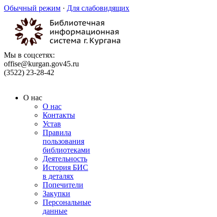
Обычный режим
·
Для слабовидящих
Мы в соцсетях:
offise@kurgan.gov45.ru
(3522) 23-28-42
О нас
О нас
Контакты
Устав
Правила
пользования
библиотеками
Деятельность
История БИС
в деталях
Попечители
Закупки
Персональные
данные