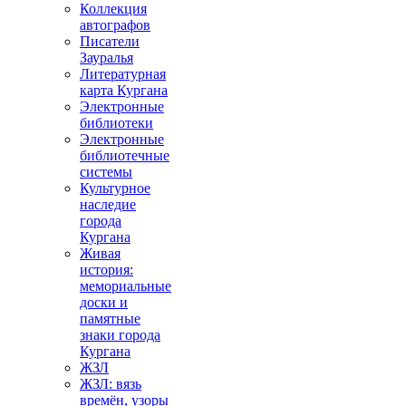
Коллекция
автографов
Писатели
Зауралья
Литературная
карта Кургана
Электронные
библиотеки
Электронные
библиотечные
системы
Культурное
наследие
города
Кургана
Живая
история:
мемориальные
доски и
памятные
знаки города
Кургана
ЖЗЛ
ЖЗЛ: вязь
времён, узоры