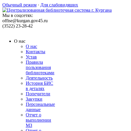
Обычный режим
·
Для слабовидящих
Мы в соцсетях:
offise@kurgan.gov45.ru
(3522) 23-28-42
О нас
О нас
Контакты
Устав
Правила
пользования
библиотеками
Деятельность
История БИС
в деталях
Попечители
Закупки
Персональные
данные
Отчет о
выполнении
МЗ
Отчет о