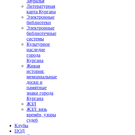
Зауралья
Литературная
карта Кургана
Электронные
библиотеки
Электронные
библиотечные
системы
Культурное
наследие
города
Кургана
Живая
история:
мемориальные
доски и
памятные
знаки города
Кургана
ЖЗЛ
ЖЗЛ: вязь
времён, узоры
судеб
Клубы
ЦОД