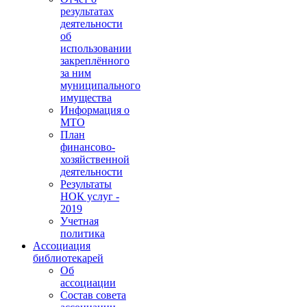
результатах
деятельности
об
использовании
закреплённого
за ним
муниципального
имущества
Информация о
МТО
План
финансово-
хозяйственной
деятельности
Результаты
НОК услуг -
2019
Учетная
политика
Ассоциация
библиотекарей
Об
ассоциации
Состав совета