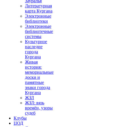
Зауралья
Литературная
карта Кургана
Электронные
библиотеки
Электронные
библиотечные
системы
Культурное
наследие
города
Кургана
Живая
история:
мемориальные
доски и
памятные
знаки города
Кургана
ЖЗЛ
ЖЗЛ: вязь
времён, узоры
судеб
Клубы
ЦОД