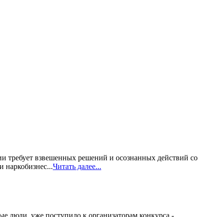
ии требует взвешенных решений и осознанных действий со
 наркобизнес...
Читать далее...
ые люди, уже поступило к организаторам конкурса -