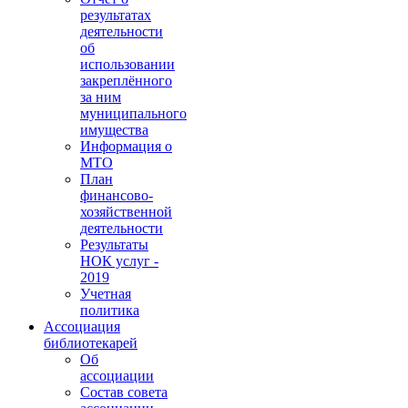
результатах
деятельности
об
использовании
закреплённого
за ним
муниципального
имущества
Информация о
МТО
План
финансово-
хозяйственной
деятельности
Результаты
НОК услуг -
2019
Учетная
политика
Ассоциация
библиотекарей
Об
ассоциации
Состав совета