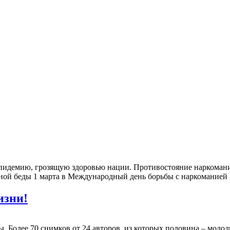
эпидемию, грозящую здоровью нации. Противостояние наркоман
ной беды 1 марта в Международный день борьбы с наркоманией и
изни!
 Более 70 снимков от 24 авторов, из которых половина – молод