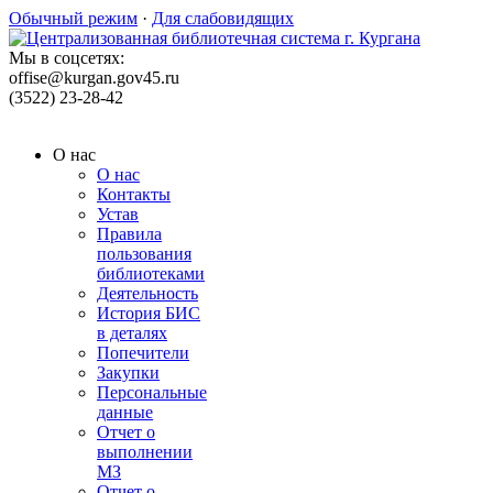
Обычный режим
·
Для слабовидящих
Мы в соцсетях:
offise@kurgan.gov45.ru
(3522) 23-28-42
О нас
О нас
Контакты
Устав
Правила
пользования
библиотеками
Деятельность
История БИС
в деталях
Попечители
Закупки
Персональные
данные
Отчет о
выполнении
МЗ
Отчет о