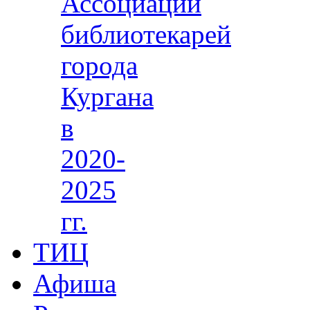
Ассоциации
библиотекарей
города
Кургана
в
2020-
2025
гг.
ТИЦ
Афиша