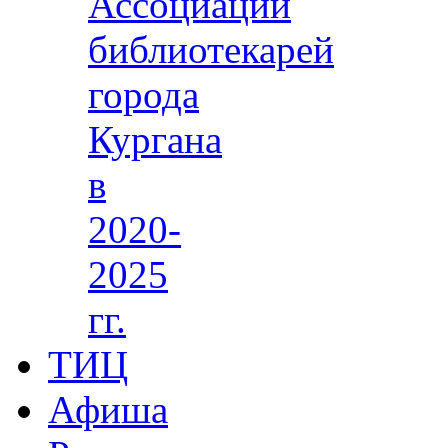
Ассоциации
библиотекарей
города
Кургана
в
2020-
2025
гг.
ТИЦ
Афиша