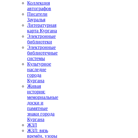
Коллекция
автографов
Писатели
Зауралья
Литературная
карта Кургана
Электронные
библиотеки
Электронные
библиотечные
системы
Культурное
наследие
города
Кургана
Живая
история:
мемориальные
доски и
памятные
знаки города
Кургана
ЖЗЛ
ЖЗЛ: вязь
времён, узоры