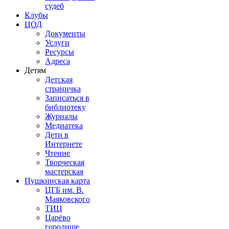
судеб
Клубы
ЦОД
Документы
Услуги
Ресурсы
Адреса
Детям
Детская
страничка
Записаться в
библиотеку
Журналы
Медиатека
Дети в
Интернете
Чтение
Творческая
мастерская
Пушкинская карта
ЦГБ им. В.
Маяковского
ТИЦ
Царёво
городище