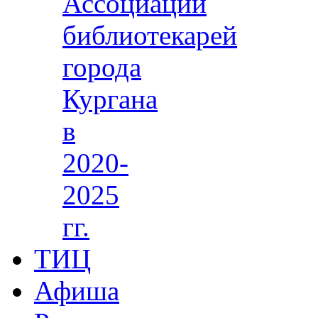
Ассоциации
библиотекарей
города
Кургана
в
2020-
2025
гг.
ТИЦ
Афиша