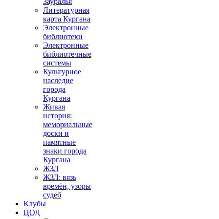
Зауралья
Литературная
карта Кургана
Электронные
библиотеки
Электронные
библиотечные
системы
Культурное
наследие
города
Кургана
Живая
история:
мемориальные
доски и
памятные
знаки города
Кургана
ЖЗЛ
ЖЗЛ: вязь
времён, узоры
судеб
Клубы
ЦОД