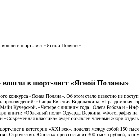
» вошли в шорт-лист «Ясной Поляны»
» вошли в шорт-лист «Ясной Поляны»
о конкурса «Ясная Поляна». Об этом стало известно из поступи
 произведений: «Лавр» Евгения Водолазкина, «Праздничная г
 Майи Кучерской, «Четыре с лишним года» Олега Рябова и «Ин
 три книги: «Облачный полк» Эдуарда Веркина, «Фотография на
и «Современная классика» будет объявлен членами жюри отдель
рт-лист в категории «XXI век», поделят между собой 150 тысяч
тво. Отрочество. Юность» приз составит 300 тысяч рублей, в н