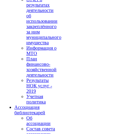
результатах
деятельности
об
использовании
закреплённого
за ним
муниципального
имущества
Информация о
МТО
План
финансово-
хозяйственной
деятельности
Результаты
НОК услуг -
2019
Учетная
политика
Ассоциация
библиотекарей
Об
ассоциации
Состав совета