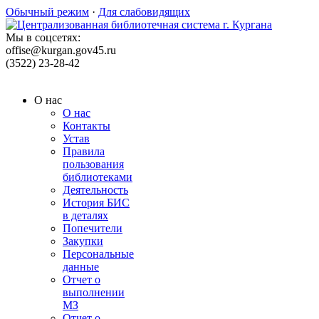
Обычный режим
·
Для слабовидящих
Мы в соцсетях:
offise@kurgan.gov45.ru
(3522) 23-28-42
О нас
О нас
Контакты
Устав
Правила
пользования
библиотеками
Деятельность
История БИС
в деталях
Попечители
Закупки
Персональные
данные
Отчет о
выполнении
МЗ
Отчет о