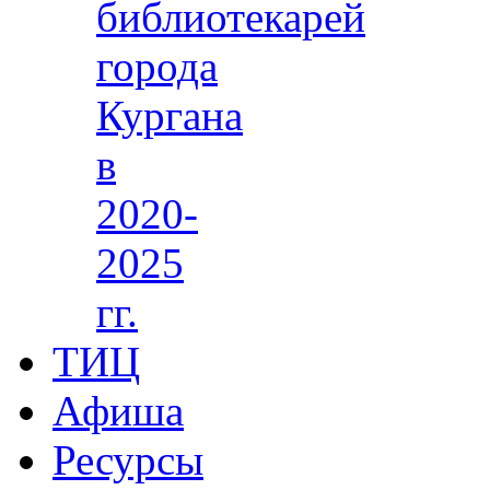
библиотекарей
города
Кургана
в
2020-
2025
гг.
ТИЦ
Афиша
Ресурсы