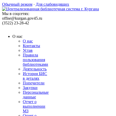
Обычный режим
·
Для слабовидящих
Мы в соцсетях:
offise@kurgan.gov45.ru
(3522) 23-28-42
О нас
О нас
Контакты
Устав
Правила
пользования
библиотеками
Деятельность
История БИС
в деталях
Попечители
Закупки
Персональные
данные
Отчет о
выполнении
МЗ
Отчет о