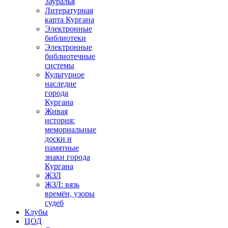
Зауралья
Литературная
карта Кургана
Электронные
библиотеки
Электронные
библиотечные
системы
Культурное
наследие
города
Кургана
Живая
история:
мемориальные
доски и
памятные
знаки города
Кургана
ЖЗЛ
ЖЗЛ: вязь
времён, узоры
судеб
Клубы
ЦОД