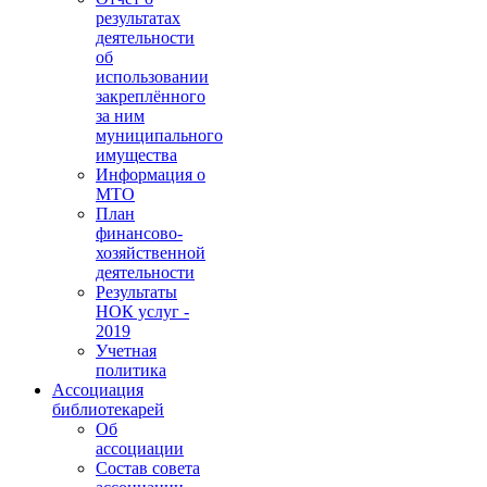
результатах
деятельности
об
использовании
закреплённого
за ним
муниципального
имущества
Информация о
МТО
План
финансово-
хозяйственной
деятельности
Результаты
НОК услуг -
2019
Учетная
политика
Ассоциация
библиотекарей
Об
ассоциации
Состав совета