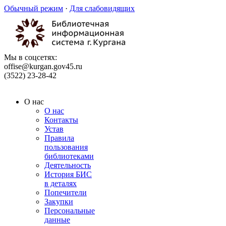
Обычный режим
·
Для слабовидящих
Мы в соцсетях:
offise@kurgan.gov45.ru
(3522) 23-28-42
О нас
О нас
Контакты
Устав
Правила
пользования
библиотеками
Деятельность
История БИС
в деталях
Попечители
Закупки
Персональные
данные