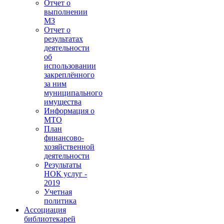
Отчет о
выполнении
МЗ
Отчет о
результатах
деятельности
об
использовании
закреплённого
за ним
муниципального
имущества
Информация о
МТО
План
финансово-
хозяйственной
деятельности
Результаты
НОК услуг -
2019
Учетная
политика
Ассоциация
библиотекарей