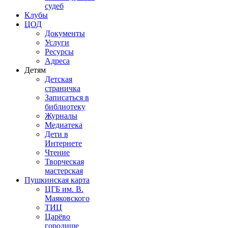
судеб
Клубы
ЦОД
Документы
Услуги
Ресурсы
Адреса
Детям
Детская
страничка
Записаться в
библиотеку
Журналы
Медиатека
Дети в
Интернете
Чтение
Творческая
мастерская
Пушкинская карта
ЦГБ им. В.
Маяковского
ТИЦ
Царёво
городище