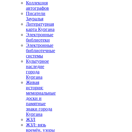
Коллекция
автографов
Писатели
Зауралья
Литературная
карта Кургана
Электронные
библиотеки
Электронные
библиотечные
системы
Культурное
наследие
города
Кургана
Живая
история:
мемориальные
доски и
памятные
знаки города
Кургана
ЖЗЛ
ЖЗЛ: вязь
времён, узоры