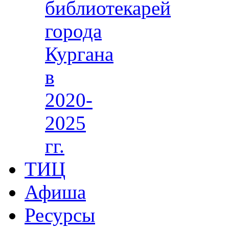
библиотекарей
города
Кургана
в
2020-
2025
гг.
ТИЦ
Афиша
Ресурсы