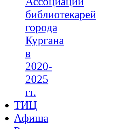
Ассоциации
библиотекарей
города
Кургана
в
2020-
2025
гг.
ТИЦ
Афиша