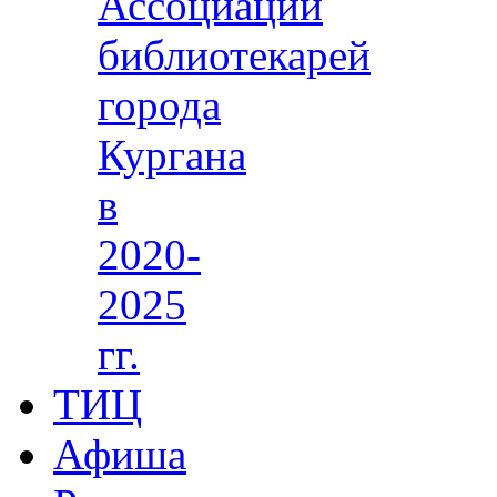
Ассоциации
библиотекарей
города
Кургана
в
2020-
2025
гг.
ТИЦ
Афиша