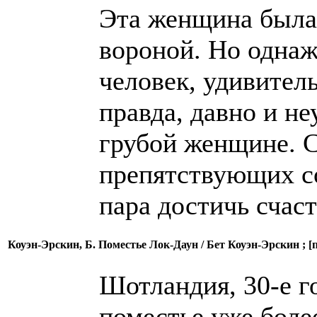
Эта женщина была 
вороной. Но однаж
человек, удивител
правда, давно и н
грубой женщине. 
препятствующих с
пара достичь счаст
Коуэн-Эрскин, Б. Поместье Лок-Даун / Бет Коуэн-Эрскин ; [п
Шотландия, 30-е г
поместье уже боле