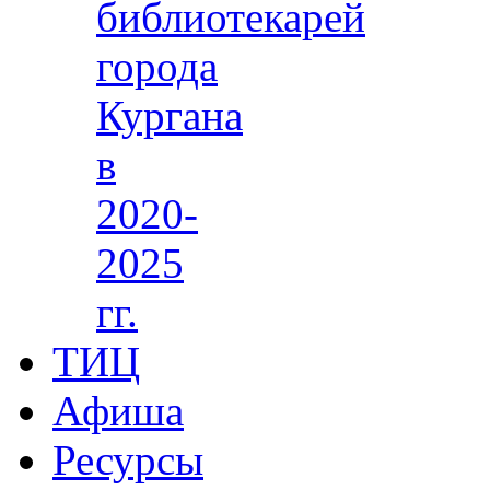
библиотекарей
города
Кургана
в
2020-
2025
гг.
ТИЦ
Афиша
Ресурсы