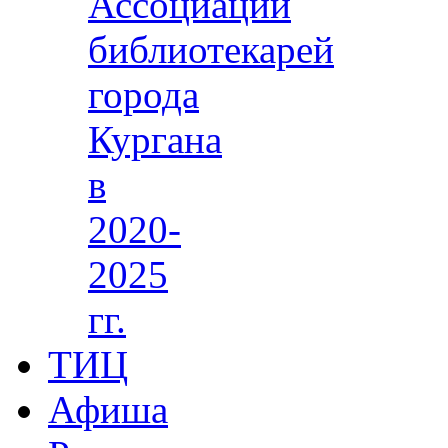
Ассоциации
библиотекарей
города
Кургана
в
2020-
2025
гг.
ТИЦ
Афиша