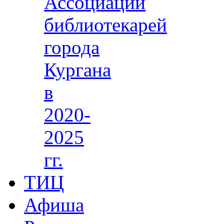
Ассоциации
библиотекарей
города
Кургана
в
2020-
2025
гг.
ТИЦ
Афиша