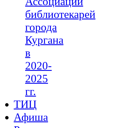
Ассоциации
библиотекарей
города
Кургана
в
2020-
2025
гг.
ТИЦ
Афиша