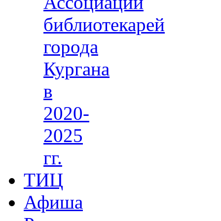
Ассоциации
библиотекарей
города
Кургана
в
2020-
2025
гг.
ТИЦ
Афиша