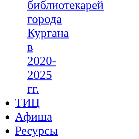
библиотекарей
города
Кургана
в
2020-
2025
гг.
ТИЦ
Афиша
Ресурсы